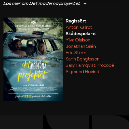
iakttagelser om hur svårt det kan vara att omsätta
teori till praktik.
Regissör:
Anton Källrot
Maja Kekonius
Skådespelare:
Ylva Olaison
Jonathan Silén
Eric Stern
Karin Bengtsson
Sally Palmqvist Procopé
Sigmund Hovind