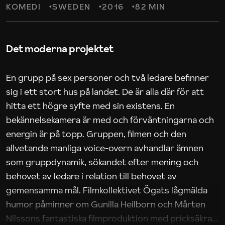
KOMEDI
SWEDEN
2016
82 MIN
Det moderna projektet
En grupp på sex personer och två ledare befinner
sig i ett stort hus på landet. De är alla där för att
hitta ett högre syfte med sin existens. En
bekännelsekamera är med och förväntningarna och
energin är på topp. Gruppen, filmen och den
allvetande manliga voice-overn avhandlar ämnen
som gruppdynamik, sökandet efter mening och
behovet av ledare i relation till behovet av
gemensamma mål. Filmkollektivet Ögats lågmälda
humor påminner om Gunilla Heilborn och Mårten
Nilssons fantastiska filmproduktion med pricksäkra