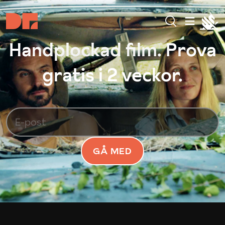
Handplockad film. Prova
gratis i 2 veckor.
GÅ MED