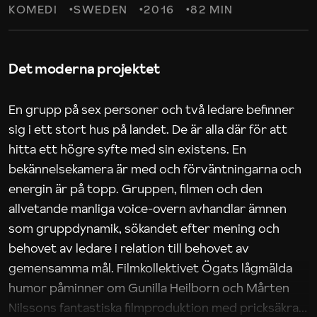
KOMEDI
SWEDEN
2016
82 MIN
Det moderna projektet
En grupp på sex personer och två ledare befinner
sig i ett stort hus på landet. De är alla där för att
hitta ett högre syfte med sin existens. En
bekännelsekamera är med och förväntningarna och
energin är på topp. Gruppen, filmen och den
allvetande manliga voice-overn avhandlar ämnen
som gruppdynamik, sökandet efter mening och
behovet av ledare i relation till behovet av
gemensamma mål. Filmkollektivet Ögats lågmälda
humor påminner om Gunilla Heilborn och Mårten
Nilssons fantastiska filmproduktion med pricksäkra