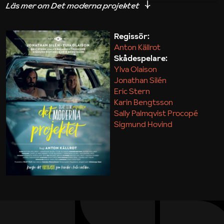
iakttagelser om hur svårt det kan vara att omsätta
teori till praktik.
Regissör:
Anton Källrot
Maja Kekonius
Skådespelare:
Ylva Olaison
Jonathan Silén
Eric Stern
Karin Bengtsson
Sally Palmqvist Procopé
Sigmund Hovind