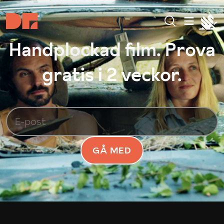
Handplockad film. Prova
gratis i 2 veckor.
GÅ MED