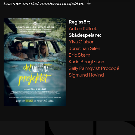
iakttagelser om hur svårt det kan vara att omsätta
teori till praktik.
Regissör:
Anton Källrot
Maja Kekonius
Skådespelare:
Ylva Olaison
Jonathan Silén
Eric Stern
Karin Bengtsson
Sally Palmqvist Procopé
Sigmund Hovind