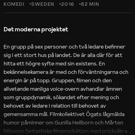
KOMEDI
SWEDEN
2016
82 MIN
Det moderna projektet
En grupp på sex personer och två ledare befinner
sig i ett stort hus på landet. De är alla där för att
hitta ett högre syfte med sin existens. En
bekännelsekamera är med och förväntningarna och
energin är på topp. Gruppen, filmen och den
allvetande manliga voice-overn avhandlar ämnen
som gruppdynamik, sökandet efter mening och
behovet av ledare i relation till behovet av
gemensamma mål. Filmkollektivet Ögats lågmälda
humor påminner om Gunilla Heilborn och Mårten
Nilssons fantastiska filmproduktion med pricksäkra