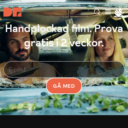
Handplockad film. Prova
gratis i 2 veckor.
GÅ MED