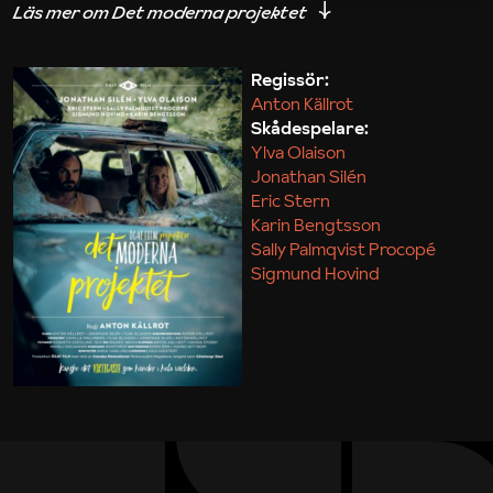
iakttagelser om hur svårt det kan vara att omsätta
teori till praktik.
Regissör:
Anton Källrot
Maja Kekonius
Skådespelare:
Ylva Olaison
Jonathan Silén
Eric Stern
Karin Bengtsson
Sally Palmqvist Procopé
Sigmund Hovind