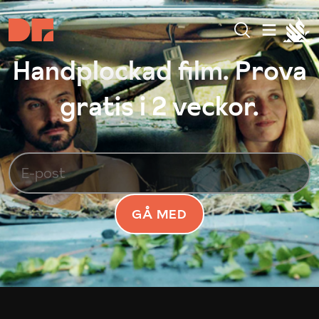
Handplockad film. Prova
gratis i 2 veckor.
GÅ MED