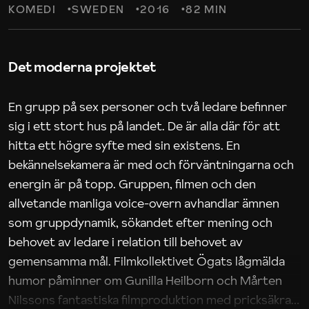
KOMEDI
SWEDEN
2016
82 MIN
Det moderna projektet
En grupp på sex personer och två ledare befinner
sig i ett stort hus på landet. De är alla där för att
hitta ett högre syfte med sin existens. En
bekännelsekamera är med och förväntningarna och
energin är på topp. Gruppen, filmen och den
allvetande manliga voice-overn avhandlar ämnen
som gruppdynamik, sökandet efter mening och
behovet av ledare i relation till behovet av
gemensamma mål. Filmkollektivet Ögats lågmälda
humor påminner om Gunilla Heilborn och Mårten
Nilssons fantastiska filmproduktion med pricksäkra