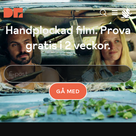
Handplockad film. Prova
gratis i 2 veckor.
GÅ MED