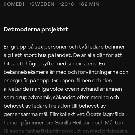
KOMEDI
SWEDEN
2016
82 MIN
Det moderna projektet
En grupp på sex personer och två ledare befinner
sig i ett stort hus på landet. De är alla där för att
hitta ett högre syfte med sin existens. En
bekännelsekamera är med och förväntningarna och
energin är på topp. Gruppen, filmen och den
allvetande manliga voice-overn avhandlar ämnen
som gruppdynamik, sökandet efter mening och
behovet av ledare i relation till behovet av
gemensamma mål. Filmkollektivet Ögats lågmälda
humor påminner om Gunilla Heilborn och Mårten
Nilssons fantastiska filmproduktion med pricksäkra