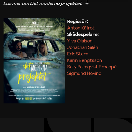
iakttagelser om hur svårt det kan vara att omsätta
teori till praktik.
Regissör:
Anton Källrot
Maja Kekonius
Skådespelare:
Ylva Olaison
Jonathan Silén
Eric Stern
Karin Bengtsson
Sally Palmqvist Procopé
Sigmund Hovind