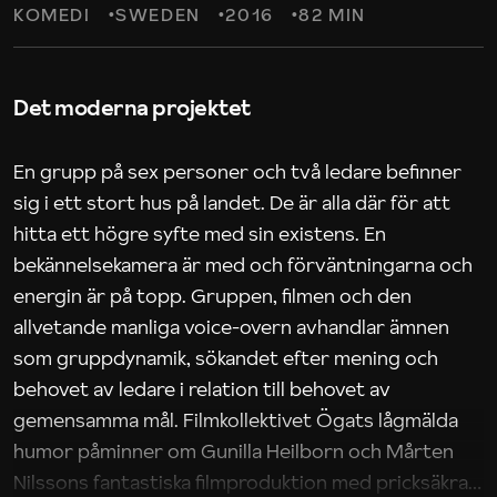
KOMEDI
SWEDEN
2016
82 MIN
Det moderna projektet
En grupp på sex personer och två ledare befinner
sig i ett stort hus på landet. De är alla där för att
hitta ett högre syfte med sin existens. En
bekännelsekamera är med och förväntningarna och
energin är på topp. Gruppen, filmen och den
allvetande manliga voice-overn avhandlar ämnen
som gruppdynamik, sökandet efter mening och
behovet av ledare i relation till behovet av
gemensamma mål. Filmkollektivet Ögats lågmälda
humor påminner om Gunilla Heilborn och Mårten
Nilssons fantastiska filmproduktion med pricksäkra