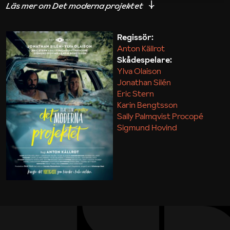
iakttagelser om hur svårt det kan vara att omsätta
teori till praktik.
Regissör:
Anton Källrot
Maja Kekonius
Skådespelare:
Ylva Olaison
Jonathan Silén
Eric Stern
Karin Bengtsson
Sally Palmqvist Procopé
Sigmund Hovind