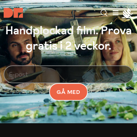
Handplockad film. Prova
gratis i 2 veckor.
GÅ MED