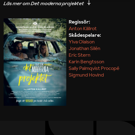
iakttagelser om hur svårt det kan vara att omsätta
teori till praktik.
Regissör:
Anton Källrot
Maja Kekonius
Skådespelare:
Ylva Olaison
Jonathan Silén
Eric Stern
Karin Bengtsson
Sally Palmqvist Procopé
Sigmund Hovind