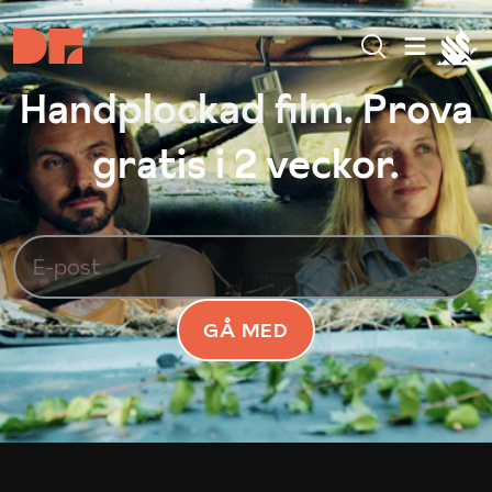
Handplockad film. Prova
gratis i 2 veckor.
GÅ MED