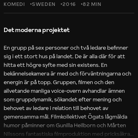
KOMEDI
SWEDEN
2016
82 MIN
Det moderna projektet
En grupp på sex personer och två ledare befinner
sig i ett stort hus på landet. De är alla där för att
hitta ett högre syfte med sin existens. En
bekännelsekamera är med och förväntningarna och
energin är på topp. Gruppen, filmen och den
allvetande manliga voice-overn avhandlar ämnen
som gruppdynamik, sökandet efter mening och
behovet av ledare i relation till behovet av
gemensamma mål. Filmkollektivet Ögats lågmälda
humor påminner om Gunilla Heilborn och Mårten
Nilssons fantastiska filmproduktion med pricksäkra