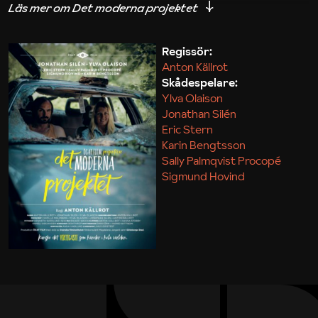
iakttagelser om hur svårt det kan vara att omsätta
teori till praktik.
Regissör:
Anton Källrot
Maja Kekonius
Skådespelare:
Ylva Olaison
Jonathan Silén
Eric Stern
Karin Bengtsson
Sally Palmqvist Procopé
Sigmund Hovind