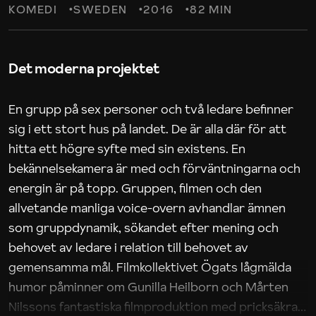
KOMEDI
SWEDEN
2016
82 MIN
Det moderna projektet
En grupp på sex personer och två ledare befinner
sig i ett stort hus på landet. De är alla där för att
hitta ett högre syfte med sin existens. En
bekännelsekamera är med och förväntningarna och
energin är på topp. Gruppen, filmen och den
allvetande manliga voice-overn avhandlar ämnen
som gruppdynamik, sökandet efter mening och
behovet av ledare i relation till behovet av
gemensamma mål. Filmkollektivet Ögats lågmälda
humor påminner om Gunilla Heilborn och Mårten
Nilssons fantastiska filmproduktion med pricksäkra