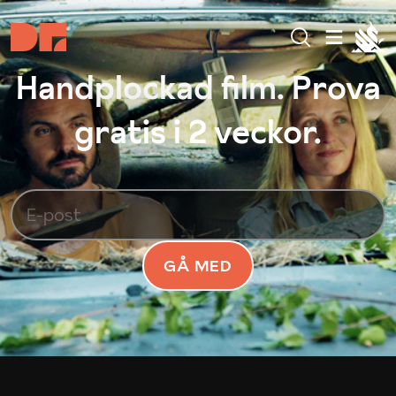
Handplockad film. Prova
gratis i 2 veckor.
GÅ MED