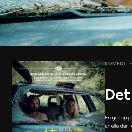
KOMEDI
Det
En grupp på
är alla där