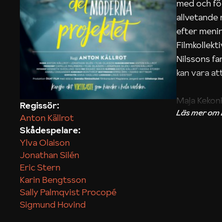
med och fö
allvetande
efter menin
Filmkollek
Nilssons fa
kan vara att
Maja Kekon
Regissör:
Anton Källrot
Skådespelare:
Ylva Olaison
Jonathan Silén
Eric Stern
Karin Bengtsson
Sally Palmqvist Procopé
Sigmund Hovind