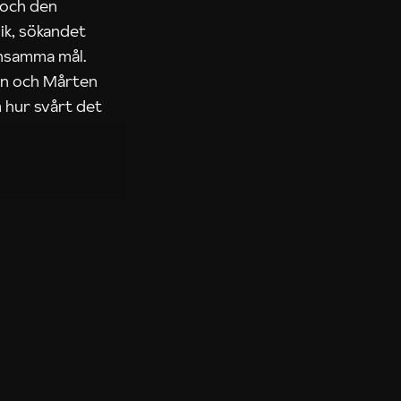
 och den
ik, sökandet
ensamma mål.
rn och Mårten
 hur svårt det