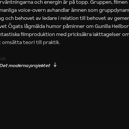
rväntningarna och energin är på topp. Gruppen, filmen
 manliga voice-overn avhandlar ämnen som gruppdynam
g och behovet av ledare i relation till behovet av gem
tivet Ögats lågmälda humor påminner om Gunilla Heilbo
ntastiska filmproduktion med pricksäkra iakttagelser om
 omsätta teori till praktik.
ius