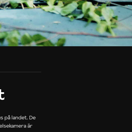
t
us på landet. De
nelsekamera är