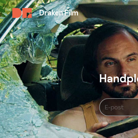
Draken Film
Handplo