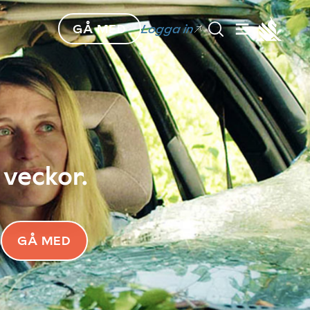
GÅ MED
Logga in
 veckor.
GÅ MED