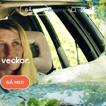
GÅ MED
Logga in
 veckor.
GÅ MED