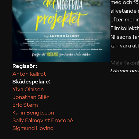
med och fö
allvetande
efter menin
Filmkollek
Nilssons fa
kan vara att
Maja Kekon
Regissör:
Anton Källrot
Skådespelare:
Ylva Olaison
Jonathan Silén
Eric Stern
Karin Bengtsson
Sally Palmqvist Procopé
Sigmund Hovind