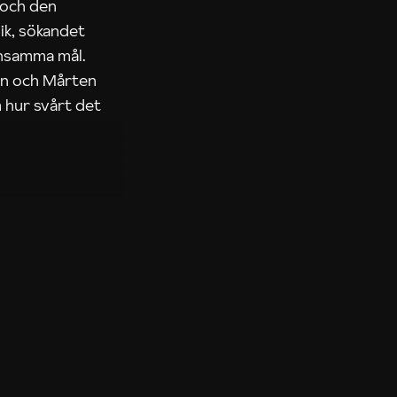
 och den
ik, sökandet
ensamma mål.
rn och Mårten
 hur svårt det