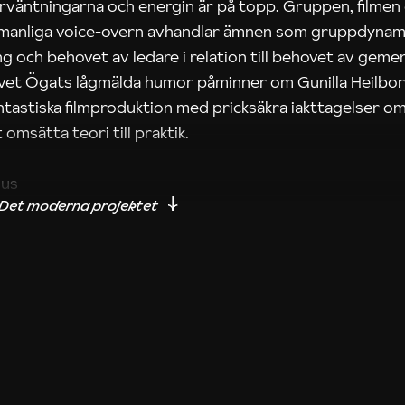
rväntningarna och energin är på topp. Gruppen, filmen
 manliga voice-overn avhandlar ämnen som gruppdynam
g och behovet av ledare i relation till behovet av gem
tivet Ögats lågmälda humor påminner om Gunilla Heilbo
ntastiska filmproduktion med pricksäkra iakttagelser om
 omsätta teori till praktik.
ius