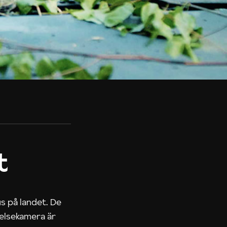
t
us på landet. De
nelsekamera är