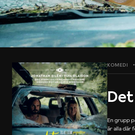
KOMEDI
Det
En grupp på
är alla där