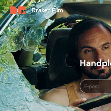
Draken Film
Handplo