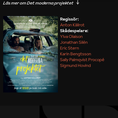
iakttagelser om hur svårt det kan vara att omsätta
teori till praktik.
Regissör:
Anton Källrot
Maja Kekonius
Skådespelare:
Ylva Olaison
Jonathan Silén
Eric Stern
Karin Bengtsson
Sally Palmqvist Procopé
Sigmund Hovind