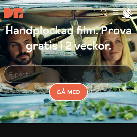
Handplockad film. Prova
gratis i 2 veckor.
GÅ MED