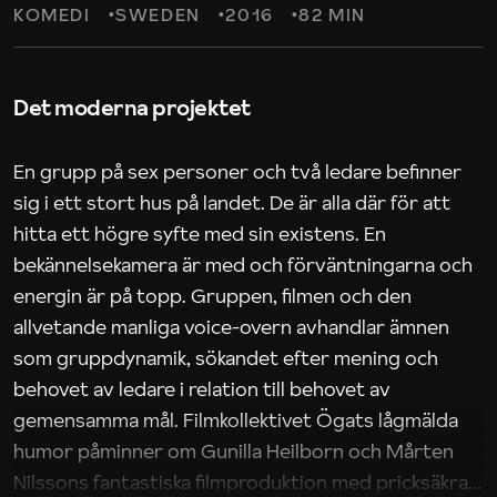
KOMEDI
SWEDEN
2016
82 MIN
Det moderna projektet
En grupp på sex personer och två ledare befinner
sig i ett stort hus på landet. De är alla där för att
hitta ett högre syfte med sin existens. En
bekännelsekamera är med och förväntningarna och
energin är på topp. Gruppen, filmen och den
allvetande manliga voice-overn avhandlar ämnen
som gruppdynamik, sökandet efter mening och
behovet av ledare i relation till behovet av
gemensamma mål. Filmkollektivet Ögats lågmälda
humor påminner om Gunilla Heilborn och Mårten
Nilssons fantastiska filmproduktion med pricksäkra