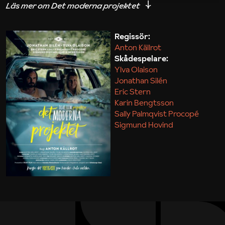
iakttagelser om hur svårt det kan vara att omsätta
teori till praktik.
Regissör:
Anton Källrot
Maja Kekonius
Skådespelare:
Ylva Olaison
Jonathan Silén
Eric Stern
Karin Bengtsson
Sally Palmqvist Procopé
Sigmund Hovind