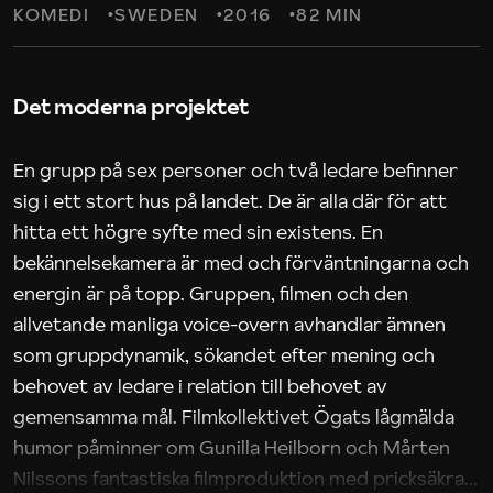
KOMEDI
SWEDEN
2016
82 MIN
Det moderna projektet
En grupp på sex personer och två ledare befinner
sig i ett stort hus på landet. De är alla där för att
hitta ett högre syfte med sin existens. En
bekännelsekamera är med och förväntningarna och
energin är på topp. Gruppen, filmen och den
allvetande manliga voice-overn avhandlar ämnen
som gruppdynamik, sökandet efter mening och
behovet av ledare i relation till behovet av
gemensamma mål. Filmkollektivet Ögats lågmälda
humor påminner om Gunilla Heilborn och Mårten
Nilssons fantastiska filmproduktion med pricksäkra