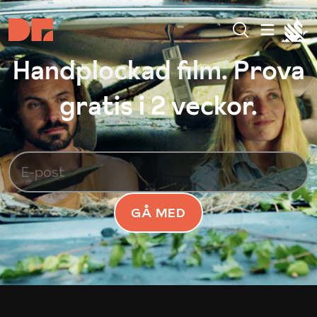
Handplockad film. Prova
gratis i 2 veckor.
GÅ MED