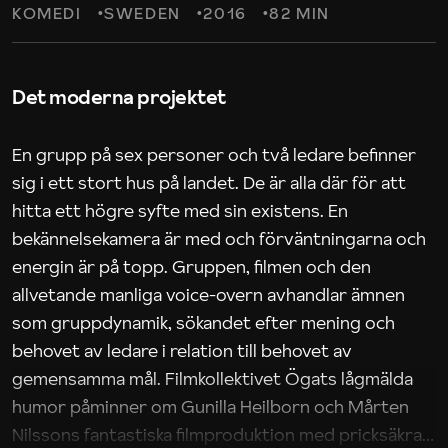
KOMEDI
SWEDEN
2016
82 MIN
Det moderna projektet
En grupp på sex personer och två ledare befinner
sig i ett stort hus på landet. De är alla där för att
hitta ett högre syfte med sin existens. En
bekännelsekamera är med och förväntningarna och
energin är på topp. Gruppen, filmen och den
allvetande manliga voice-overn avhandlar ämnen
som gruppdynamik, sökandet efter mening och
behovet av ledare i relation till behovet av
gemensamma mål. Filmkollektivet Ögats lågmälda
humor påminner om Gunilla Heilborn och Mårten
Nilssons fantastiska filmproduktion med pricksäkra