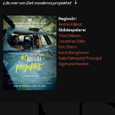
iakttagelser om hur svårt det kan vara att omsätta
teori till praktik.
Regissör:
Anton Källrot
Maja Kekonius
Skådespelare:
Ylva Olaison
Jonathan Silén
Eric Stern
Karin Bengtsson
Sally Palmqvist Procopé
Sigmund Hovind