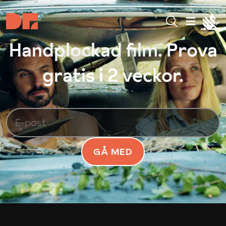
Handplockad film. Prova
gratis i 2 veckor.
GÅ MED