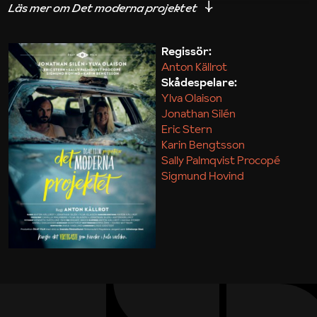
iakttagelser om hur svårt det kan vara att omsätta
teori till praktik.
Regissör:
Anton Källrot
Maja Kekonius
Skådespelare:
Ylva Olaison
Jonathan Silén
Eric Stern
Karin Bengtsson
Sally Palmqvist Procopé
Sigmund Hovind