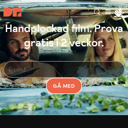
Handplockad film. Prova
gratis i 2 veckor.
GÅ MED