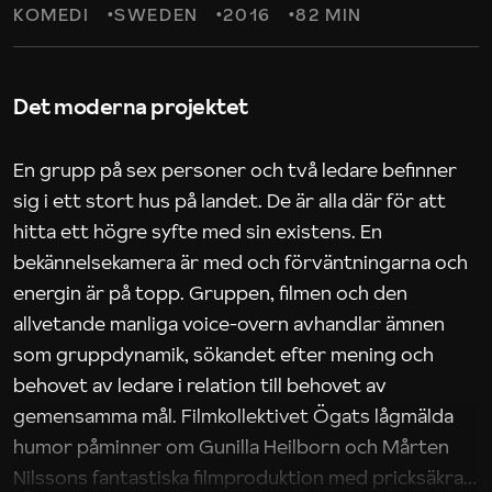
KOMEDI
SWEDEN
2016
82 MIN
Det moderna projektet
En grupp på sex personer och två ledare befinner
sig i ett stort hus på landet. De är alla där för att
hitta ett högre syfte med sin existens. En
bekännelsekamera är med och förväntningarna och
energin är på topp. Gruppen, filmen och den
allvetande manliga voice-overn avhandlar ämnen
som gruppdynamik, sökandet efter mening och
behovet av ledare i relation till behovet av
gemensamma mål. Filmkollektivet Ögats lågmälda
humor påminner om Gunilla Heilborn och Mårten
Nilssons fantastiska filmproduktion med pricksäkra