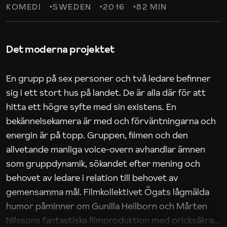
KOMEDI
SWEDEN
2016
82 MIN
Det moderna projektet
En grupp på sex personer och två ledare befinner
sig i ett stort hus på landet. De är alla där för att
hitta ett högre syfte med sin existens. En
bekännelsekamera är med och förväntningarna och
energin är på topp. Gruppen, filmen och den
allvetande manliga voice-overn avhandlar ämnen
som gruppdynamik, sökandet efter mening och
behovet av ledare i relation till behovet av
gemensamma mål. Filmkollektivet Ögats lågmälda
humor påminner om Gunilla Heilborn och Mårten
Nilssons fantastiska filmproduktion med pricksäkra