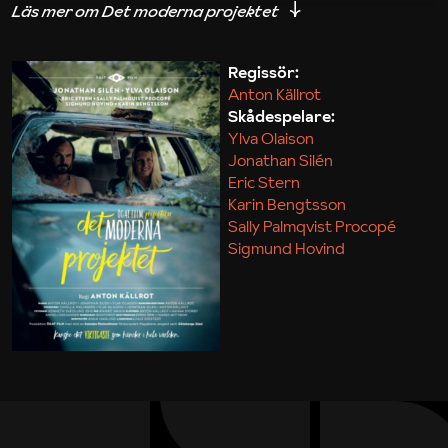
iakttagelser om hur svårt det kan vara att omsätta
teori till praktik.
Regissör:
Anton Källrot
Maja Kekonius
Skådespelare:
Ylva Olaison
Jonathan Silén
Eric Stern
Karin Bengtsson
Sally Palmqvist Procopé
Sigmund Hovind