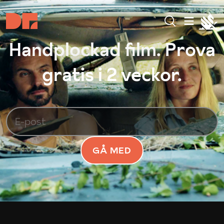
Handplockad film. Prova
gratis i 2 veckor.
GÅ MED