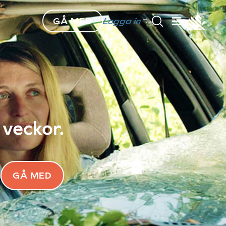
GÅ MED
Logga in
 veckor.
GÅ MED