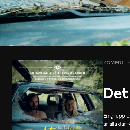
KOMEDI
Det
En grupp på
är alla där