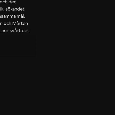
 och den
ik, sökandet
ensamma mål.
rn och Mårten
 hur svårt det