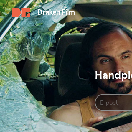
Draken Film
Handplo