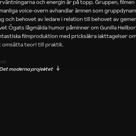
rväntningarna och energin är på topp. Gruppen, filmen
 manliga voice-overn avhandlar ämnen som gruppdynam
g och behovet av ledare i relation till behovet av gem
tivet Ögats lågmälda humor påminner om Gunilla Heilbo
ntastiska filmproduktion med pricksäkra iakttagelser om
 omsätta teori till praktik.
ius