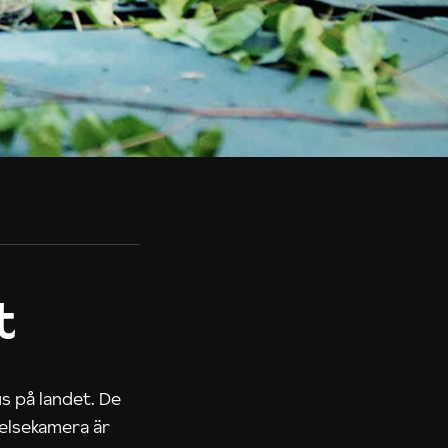
t
us på landet. De
nelsekamera är