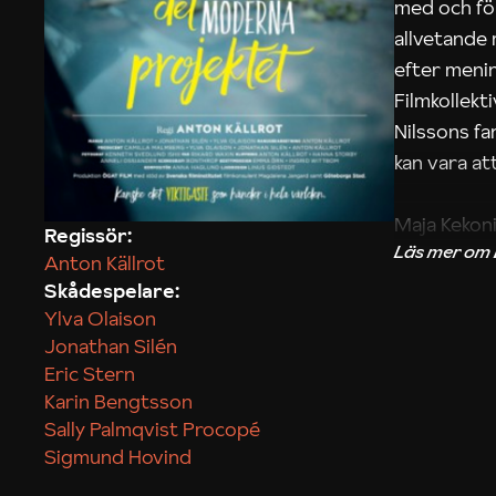
med och fö
allvetande
efter menin
Filmkollek
Nilssons fa
kan vara att
Maja Kekon
Regissör:
Anton Källrot
Skådespelare:
Ylva Olaison
Jonathan Silén
Eric Stern
Karin Bengtsson
Sally Palmqvist Procopé
Sigmund Hovind