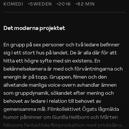
KOMEDI
SWEDEN
2016
82 MIN
Det moderna projektet
En grupp på sex personer och två ledare befinner
sig i ett stort hus på landet. De är alla där för att
hitta ett högre syfte med sin existens. En
bekännelsekamera är med och förväntningarna och
energin är på topp. Gruppen, filmen och den
allvetande manliga voice-overn avhandlar ämnen
som gruppdynamik, sökandet efter mening och
behovet av ledare i relation till behovet av
gemensamma mål. Filmkollektivet Ögats lågmälda
humor påminner om Gunilla Heilborn och Mårten
Nilssons fantastiska filmproduktion med pricksäkra