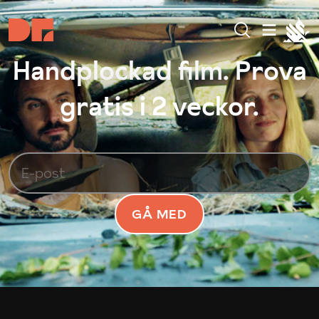
Handplockad film. Prova
gratis i 2 veckor.
GÅ MED