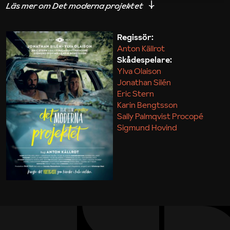
iakttagelser om hur svårt det kan vara att omsätta
teori till praktik.
Regissör:
Anton Källrot
Maja Kekonius
Skådespelare:
Ylva Olaison
Jonathan Silén
Eric Stern
Karin Bengtsson
Sally Palmqvist Procopé
Sigmund Hovind