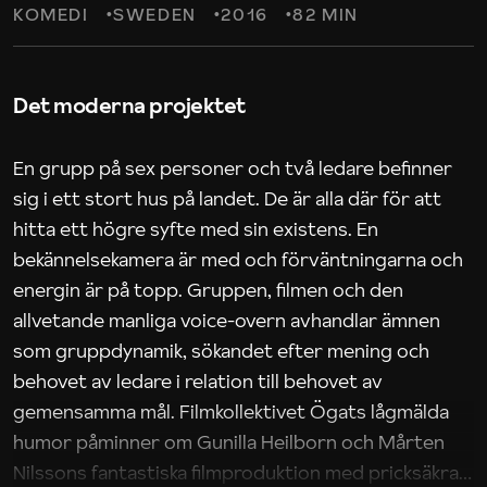
KOMEDI
SWEDEN
2016
82 MIN
Det moderna projektet
En grupp på sex personer och två ledare befinner
sig i ett stort hus på landet. De är alla där för att
hitta ett högre syfte med sin existens. En
bekännelsekamera är med och förväntningarna och
energin är på topp. Gruppen, filmen och den
allvetande manliga voice-overn avhandlar ämnen
som gruppdynamik, sökandet efter mening och
behovet av ledare i relation till behovet av
gemensamma mål. Filmkollektivet Ögats lågmälda
humor påminner om Gunilla Heilborn och Mårten
Nilssons fantastiska filmproduktion med pricksäkra