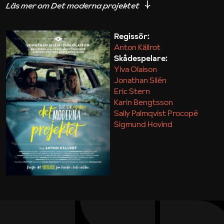
iakttagelser om hur svårt det kan vara att omsätta
teori till praktik.
Regissör:
Anton Källrot
Maja Kekonius
Skådespelare:
Ylva Olaison
Jonathan Silén
Eric Stern
Karin Bengtsson
Sally Palmqvist Procopé
Sigmund Hovind