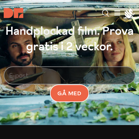
Handplockad film. Prova
gratis i 2 veckor.
GÅ MED