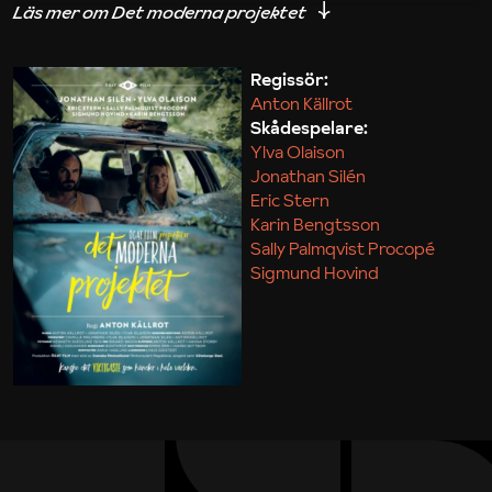
iakttagelser om hur svårt det kan vara att omsätta
teori till praktik.
Regissör:
Anton Källrot
Maja Kekonius
Skådespelare:
Ylva Olaison
Jonathan Silén
Eric Stern
Karin Bengtsson
Sally Palmqvist Procopé
Sigmund Hovind