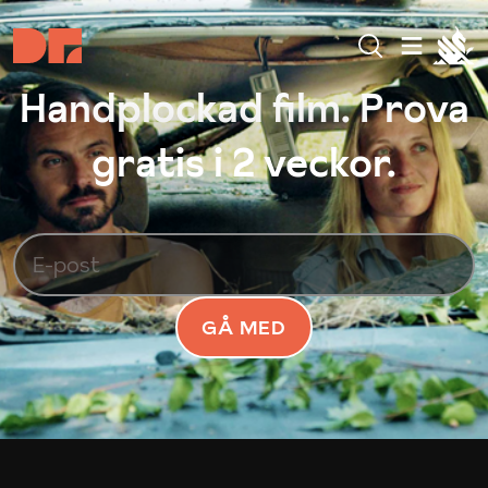
Handplockad film. Prova
gratis i 2 veckor.
GÅ MED