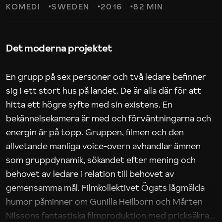
KOMEDI
SWEDEN
2016
82 MIN
Det moderna projektet
En grupp på sex personer och två ledare befinner
sig i ett stort hus på landet. De är alla där för att
hitta ett högre syfte med sin existens. En
bekännelsekamera är med och förväntningarna och
energin är på topp. Gruppen, filmen och den
allvetande manliga voice-overn avhandlar ämnen
som gruppdynamik, sökandet efter mening och
behovet av ledare i relation till behovet av
gemensamma mål. Filmkollektivet Ögats lågmälda
humor påminner om Gunilla Heilborn och Mårten
Nilssons fantastiska filmproduktion med pricksäkra