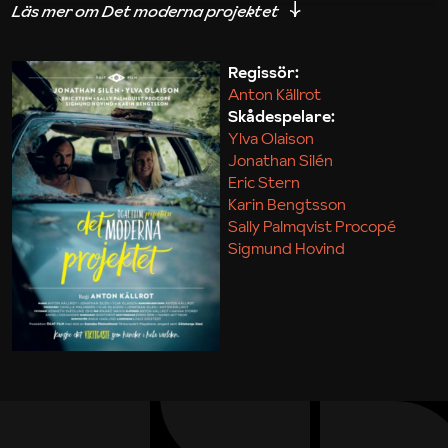
iakttagelser om hur svårt det kan vara att omsätta
teori till praktik.
Regissör:
Anton Källrot
Maja Kekonius
Skådespelare:
Ylva Olaison
Jonathan Silén
Eric Stern
Karin Bengtsson
Sally Palmqvist Procopé
Sigmund Hovind