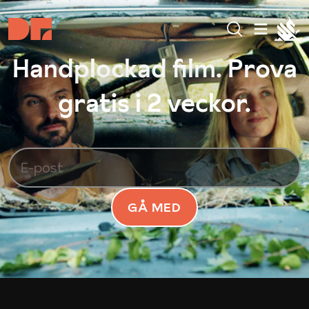
Handplockad film. Prova
gratis i 2 veckor.
GÅ MED