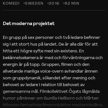
KOMEDI
SWEDEN
2016
82 MIN
Det moderna projektet
En grupp på sex personer och två ledare befinner
sig i ett stort hus på landet. De är alla där för att
hitta ett högre syfte med sin existens. En
bekännelsekamera är med och förväntningarna och
energin är på topp. Gruppen, filmen och den
allvetande manliga voice-overn avhandlar ämnen
som gruppdynamik, sökandet efter mening och
behovet av ledare i relation till behovet av
gemensamma mål. Filmkollektivet Ögats lågmälda
humor påminner om Gunilla Heilborn och Mårten
Nilssons fantastiska filmproduktion med pricksäkra