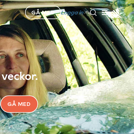
GÅ MED
Logga in
 veckor.
GÅ MED