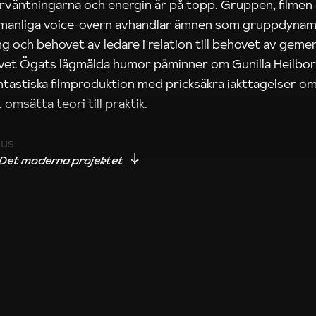
rväntningarna och energin är på topp. Gruppen, filmen
 manliga voice-overn avhandlar ämnen som gruppdynam
g och behovet av ledare i relation till behovet av gem
tivet Ögats lågmälda humor påminner om Gunilla Heilbo
ntastiska filmproduktion med pricksäkra iakttagelser om
 omsätta teori till praktik.
ius