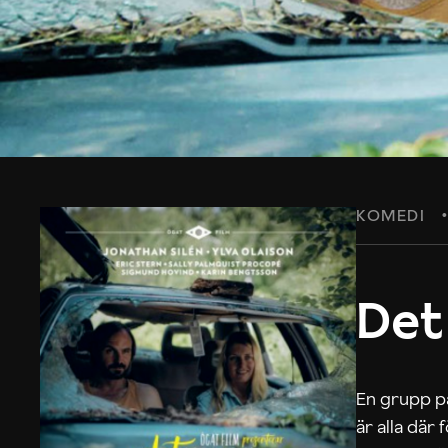
KOMEDI
Det
En grupp på
är alla där