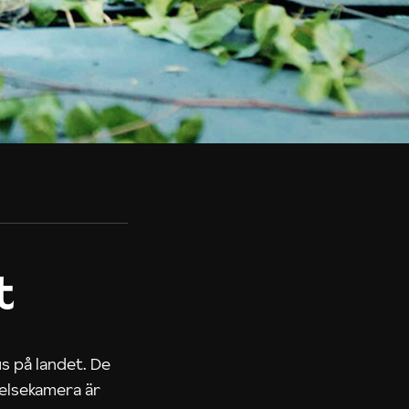
t
us på landet. De
nelsekamera är