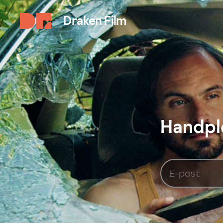
Draken Film
Handplo