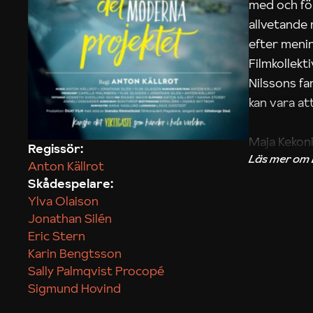
med och fö
allvetande
efter menin
Filmkollek
Nilssons fa
kan vara att
Maja Kekon
Regissör:
Anton Källrot
Skådespelare:
Ylva Olaison
Jonathan Silén
Eric Stern
Karin Bengtsson
Sally Palmqvist Procopé
Sigmund Hovind