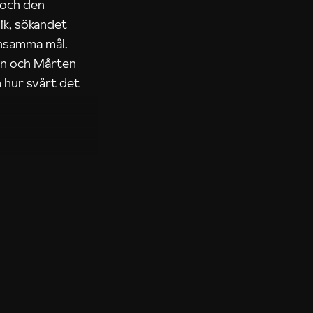
 och den
ik, sökandet
ensamma mål.
rn och Mårten
 hur svårt det