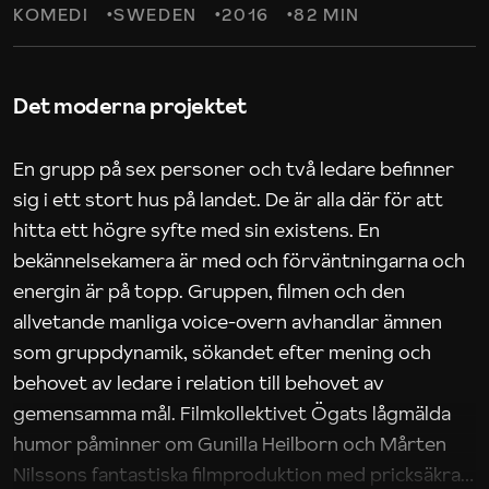
KOMEDI
SWEDEN
2016
82 MIN
Det moderna projektet
En grupp på sex personer och två ledare befinner
sig i ett stort hus på landet. De är alla där för att
hitta ett högre syfte med sin existens. En
bekännelsekamera är med och förväntningarna och
energin är på topp. Gruppen, filmen och den
allvetande manliga voice-overn avhandlar ämnen
som gruppdynamik, sökandet efter mening och
behovet av ledare i relation till behovet av
gemensamma mål. Filmkollektivet Ögats lågmälda
humor påminner om Gunilla Heilborn och Mårten
Nilssons fantastiska filmproduktion med pricksäkra