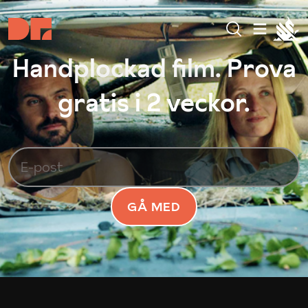
Handplockad film. Prova
gratis i 2 veckor.
GÅ MED