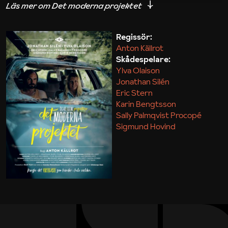
iakttagelser om hur svårt det kan vara att omsätta
teori till praktik.
Regissör:
Anton Källrot
Maja Kekonius
Skådespelare:
Ylva Olaison
Jonathan Silén
Eric Stern
Karin Bengtsson
Sally Palmqvist Procopé
Sigmund Hovind