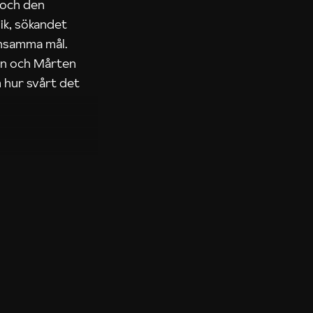
 och den
ik, sökandet
ensamma mål.
rn och Mårten
 hur svårt det