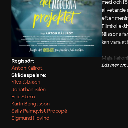
med och fö
allvetande
efter menin
Filmkollek
Nilssons fa
kan vara att
Maja Kekon
Regissör:
Anton Källrot
Skådespelare:
Ylva Olaison
Jonathan Silén
Eric Stern
Karin Bengtsson
Sally Palmqvist Procopé
Sigmund Hovind