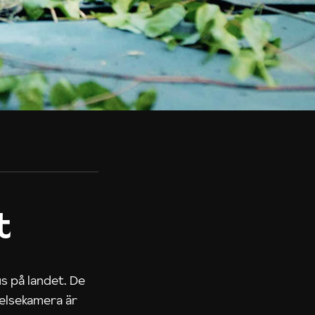
t
us på landet. De
nelsekamera är