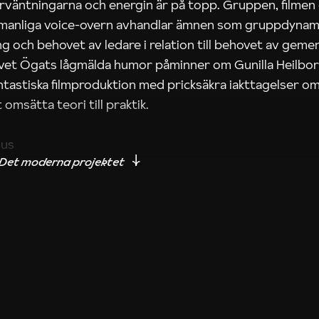
rväntningarna och energin är på topp. Gruppen, filmen
 manliga voice-overn avhandlar ämnen som gruppdynam
g och behovet av ledare i relation till behovet av gem
tivet Ögats lågmälda humor påminner om Gunilla Heilbo
ntastiska filmproduktion med pricksäkra iakttagelser om
 omsätta teori till praktik.
ius