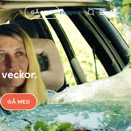
GÅ MED
Logga in
 veckor.
GÅ MED