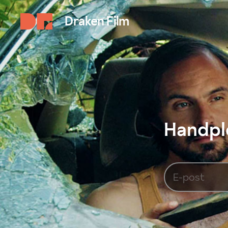
Draken Film
Handplo