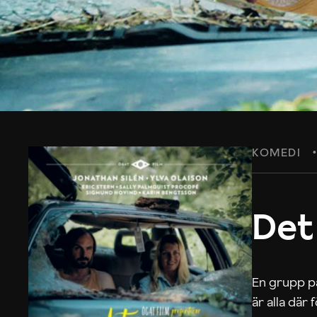
KOMEDI
Det
En grupp på
är alla där