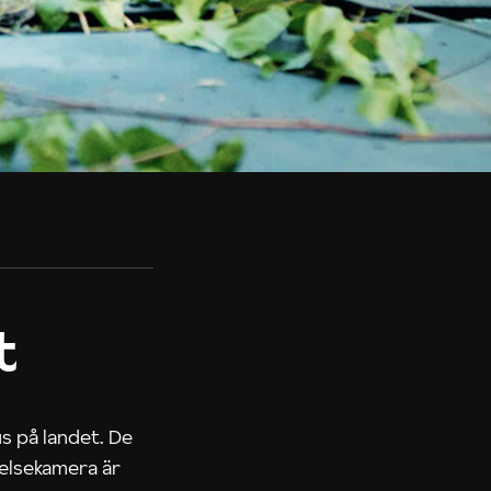
t
us på landet. De
nelsekamera är