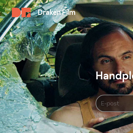
Draken Film
Handplo