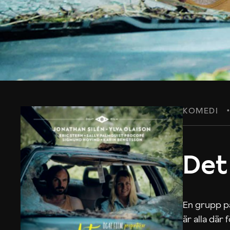
KOMEDI
Det
En grupp på
är alla där