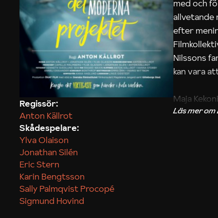
med och fö
allvetande
efter menin
Filmkollek
Nilssons fa
kan vara att
Maja Kekon
Regissör:
Anton Källrot
Skådespelare:
Ylva Olaison
Jonathan Silén
Eric Stern
Karin Bengtsson
Sally Palmqvist Procopé
Sigmund Hovind