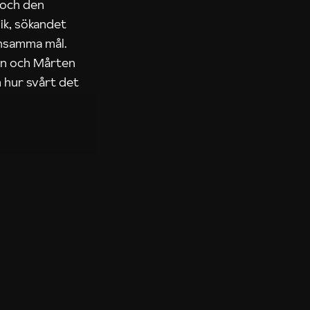
 och den
ik, sökandet
ensamma mål.
rn och Mårten
 hur svårt det