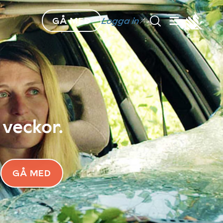
GÅ MED
Logga in
 veckor.
GÅ MED