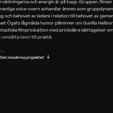
rväntningarna och energin är på topp. Gruppen, filmen
 manliga voice-overn avhandlar ämnen som gruppdynam
g och behovet av ledare i relation till behovet av gem
tivet Ögats lågmälda humor påminner om Gunilla Heilbo
ntastiska filmproduktion med pricksäkra iakttagelser om
 omsätta teori till praktik.
ius