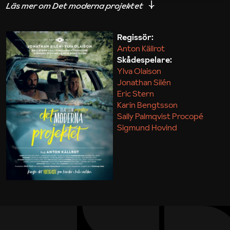
iakttagelser om hur svårt det kan vara att omsätta
teori till praktik.
Regissör:
Anton Källrot
Maja Kekonius
Skådespelare:
Ylva Olaison
Jonathan Silén
Eric Stern
Karin Bengtsson
Sally Palmqvist Procopé
Sigmund Hovind