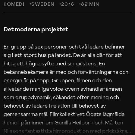
KOMEDI
SWEDEN
2016
82 MIN
Det moderna projektet
En grupp på sex personer och två ledare befinner
sig i ett stort hus på landet. De är alla där för att
hitta ett högre syfte med sin existens. En
bekännelsekamera är med och förväntningarna och
energin är på topp. Gruppen, filmen och den
allvetande manliga voice-overn avhandlar ämnen
som gruppdynamik, sökandet efter mening och
behovet av ledare i relation till behovet av
gemensamma mål. Filmkollektivet Ögats lågmälda
humor påminner om Gunilla Heilborn och Mårten
Nilssons fantastiska filmproduktion med pricksäkra