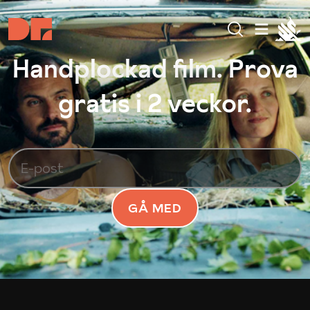
Handplockad film. Prova
gratis i 2 veckor.
GÅ MED