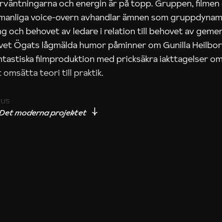
rväntningarna och energin är på topp. Gruppen, filmen
 manliga voice-overn avhandlar ämnen som gruppdynam
g och behovet av ledare i relation till behovet av gem
tivet Ögats lågmälda humor påminner om Gunilla Heilbo
ntastiska filmproduktion med pricksäkra iakttagelser om
 omsätta teori till praktik.
ius