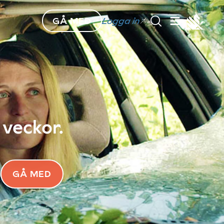
GÅ MED
Logga in
 veckor.
GÅ MED