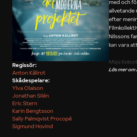
med och fö
allvetande
efter menin
Filmkollek
Nilssons fa
kan vara att
Maja Kekon
Regissör:
Anton Källrot
Skådespelare:
Ylva Olaison
Jonathan Silén
Eric Stern
Karin Bengtsson
Sally Palmqvist Procopé
Sigmund Hovind