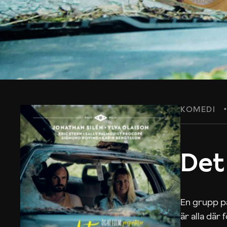
KOMEDI
Det
En grupp på
är alla där