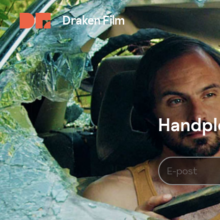
Draken Film
Handplo