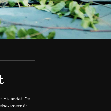
t
us på landet. De
nelsekamera är