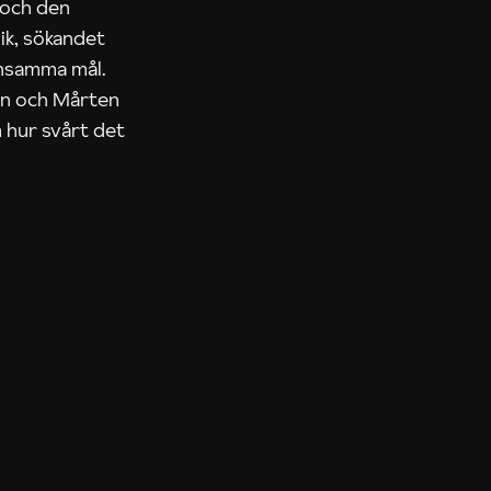
 och den
ik, sökandet
ensamma mål.
rn och Mårten
 hur svårt det