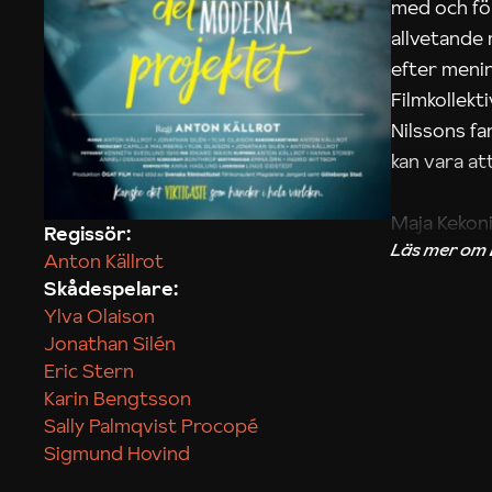
med och fö
allvetande
efter menin
Filmkollek
Nilssons fa
kan vara att
Maja Kekon
Regissör:
Anton Källrot
Skådespelare:
Ylva Olaison
Jonathan Silén
Eric Stern
Karin Bengtsson
Sally Palmqvist Procopé
Sigmund Hovind