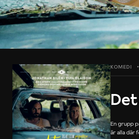
KOMEDI
Det
En grupp på
är alla där