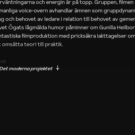
rväntningarna och energin är på topp. Gruppen, filmen
 manliga voice-overn avhandlar ämnen som gruppdynam
g och behovet av ledare i relation till behovet av gem
tivet Ögats lågmälda humor påminner om Gunilla Heilbo
ntastiska filmproduktion med pricksäkra iakttagelser om
 omsätta teori till praktik.
ius