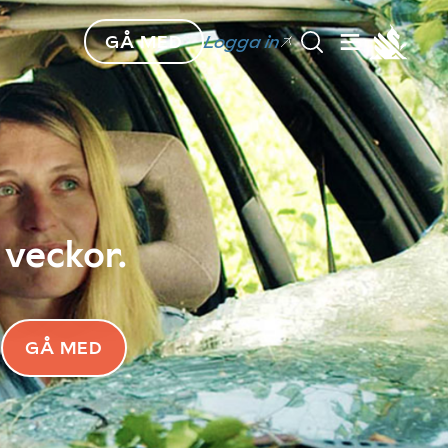
GÅ MED
Logga in
 veckor.
GÅ MED