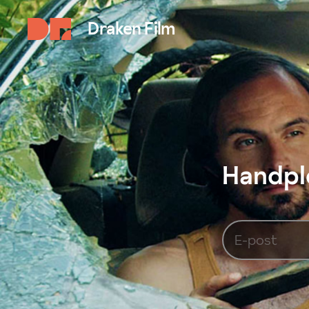
Draken Film
Handplo