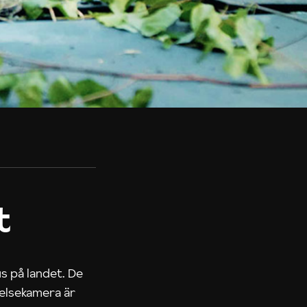
t
us på landet. De
nelsekamera är