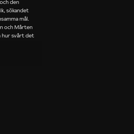
 och den
ik, sökandet
ensamma mål.
rn och Mårten
 hur svårt det