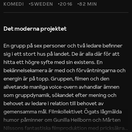
KOMEDI
SWEDEN
2016
82 MIN
Det moderna projektet
En grupp på sex personer och två ledare befinner
sig i ett stort hus på landet. De är alla där för att
hitta ett högre syfte med sin existens. En
bekännelsekamera är med och förväntningarna och
energin är på topp. Gruppen, filmen och den
allvetande manliga voice-overn avhandlar ämnen
som gruppdynamik, sökandet efter mening och
behovet av ledare i relation till behovet av
gemensamma mål. Filmkollektivet Ögats lågmälda
humor påminner om Gunilla Heilborn och Mårten
Nilssons fantastiska filmproduktion med pricksäkra