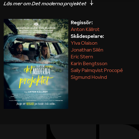
iakttagelser om hur svårt det kan vara att omsätta
teori till praktik.
Regissör:
Anton Källrot
Maja Kekonius
Skådespelare:
Ylva Olaison
Jonathan Silén
Eric Stern
Karin Bengtsson
Sally Palmqvist Procopé
Sigmund Hovind