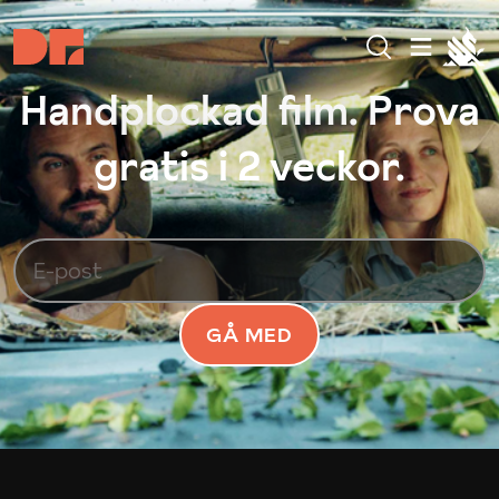
Handplockad film. Prova
gratis i 2 veckor.
GÅ MED