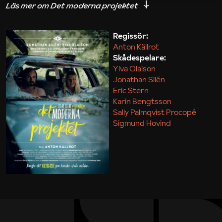
iakttagelser om hur svårt det kan vara att omsätta
teori till praktik.
Regissör:
Anton Källrot
Maja Kekonius
Skådespelare:
Ylva Olaison
Jonathan Silén
Eric Stern
Karin Bengtsson
Sally Palmqvist Procopé
Sigmund Hovind