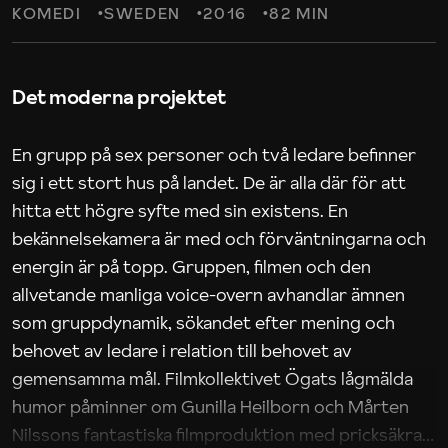
KOMEDI
SWEDEN
2016
82 MIN
Det moderna projektet
En grupp på sex personer och två ledare befinner
sig i ett stort hus på landet. De är alla där för att
hitta ett högre syfte med sin existens. En
bekännelsekamera är med och förväntningarna och
energin är på topp. Gruppen, filmen och den
allvetande manliga voice-overn avhandlar ämnen
som gruppdynamik, sökandet efter mening och
behovet av ledare i relation till behovet av
gemensamma mål. Filmkollektivet Ögats lågmälda
humor påminner om Gunilla Heilborn och Mårten
Nilssons fantastiska filmproduktion med pricksäkra