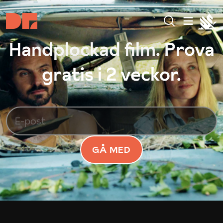
Handplockad film. Prova
gratis i 2 veckor.
GÅ MED