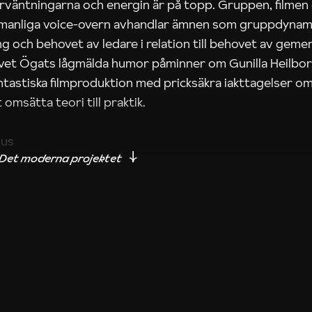
rväntningarna och energin är på topp. Gruppen, filmen
 manliga voice-overn avhandlar ämnen som gruppdynam
g och behovet av ledare i relation till behovet av gem
tivet Ögats lågmälda humor påminner om Gunilla Heilbo
ntastiska filmproduktion med pricksäkra iakttagelser om
 omsätta teori till praktik.
ius