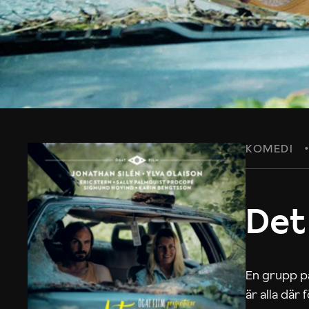
KOMEDI
Det
En grupp på
är alla där