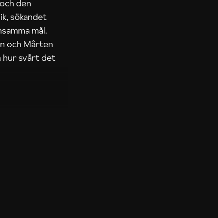
 och den
ik, sökandet
ensamma mål.
rn och Mårten
 hur svårt det