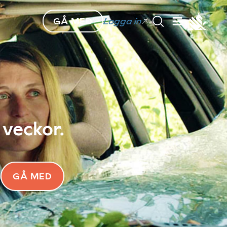
GÅ MED
Logga in
 veckor.
GÅ MED