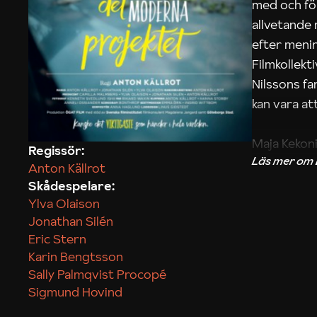
med och fö
allvetande
efter menin
Filmkollek
Nilssons fa
kan vara att
Maja Kekon
Regissör:
Anton Källrot
Skådespelare:
Ylva Olaison
Jonathan Silén
Eric Stern
Karin Bengtsson
Sally Palmqvist Procopé
Sigmund Hovind