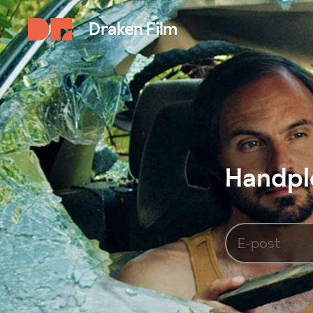
Draken Film
Handplo