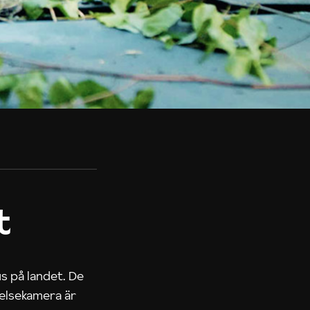
t
us på landet. De
nelsekamera är