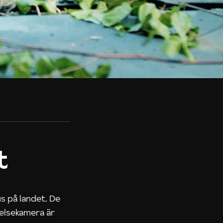
t
us på landet. De
nelsekamera är