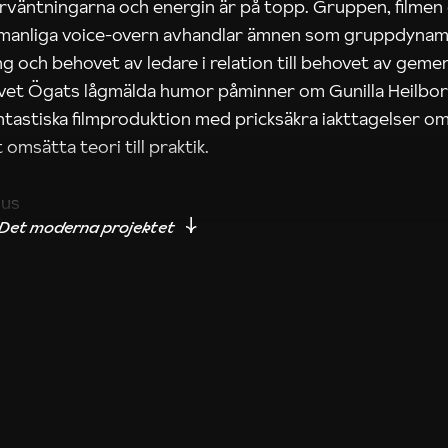
rväntningarna och energin är på topp. Gruppen, filmen
 manliga voice-overn avhandlar ämnen som gruppdynam
g och behovet av ledare i relation till behovet av gem
tivet Ögats lågmälda humor påminner om Gunilla Heilbo
ntastiska filmproduktion med pricksäkra iakttagelser om
 omsätta teori till praktik.
ius