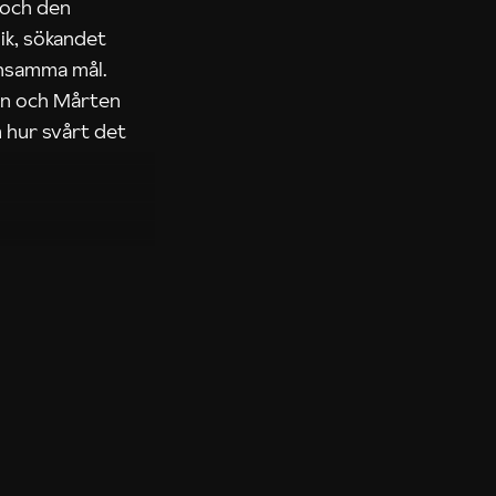
 och den
ik, sökandet
ensamma mål.
rn och Mårten
 hur svårt det