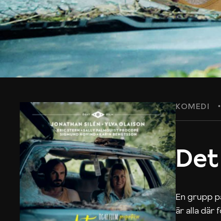
KOMEDI
Det
En grupp på
är alla där