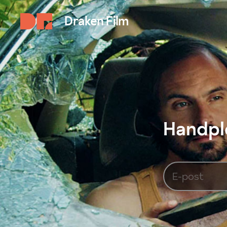
Draken Film
Handplo