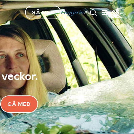
GÅ MED
Logga in
 veckor.
GÅ MED