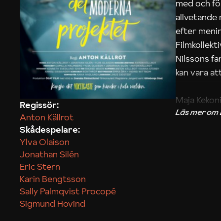
med och fö
allvetande
efter menin
Filmkollek
Nilssons fa
kan vara att
Maja Kekon
Regissör:
Anton Källrot
Skådespelare:
Ylva Olaison
Jonathan Silén
Eric Stern
Karin Bengtsson
Sally Palmqvist Procopé
Sigmund Hovind