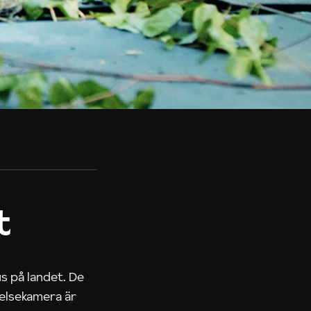
t
us på landet. De
nelsekamera är