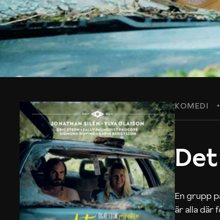
KOMEDI
Det
En grupp på
är alla där