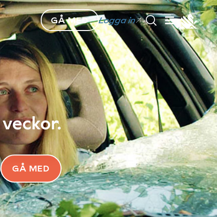
GÅ MED
Logga in
 veckor.
GÅ MED