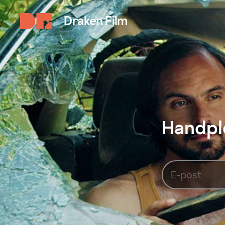
Draken Film
Handplo