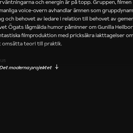
rväntningarna och energin är på topp. Gruppen, filmen
 manliga voice-overn avhandlar ämnen som gruppdynam
g och behovet av ledare i relation till behovet av gem
tivet Ögats lågmälda humor påminner om Gunilla Heilbo
ntastiska filmproduktion med pricksäkra iakttagelser om
 omsätta teori till praktik.
ius