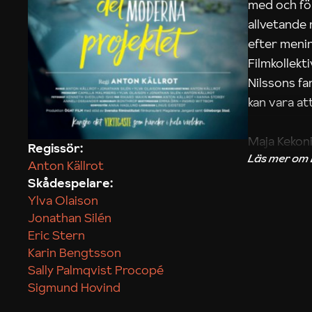
med och fö
allvetande
efter menin
Filmkollek
Nilssons fa
kan vara att
Maja Kekon
Regissör:
Anton Källrot
Skådespelare:
Ylva Olaison
Jonathan Silén
Eric Stern
Karin Bengtsson
Sally Palmqvist Procopé
Sigmund Hovind