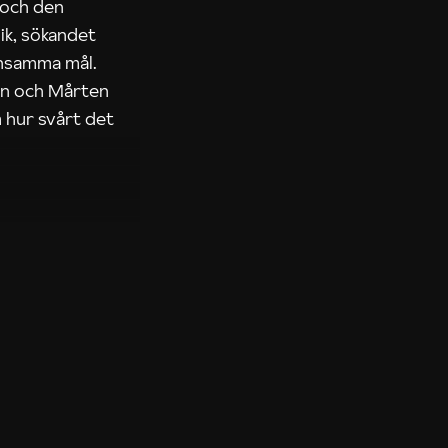
 och den
ik, sökandet
ensamma mål.
rn och Mårten
 hur svårt det