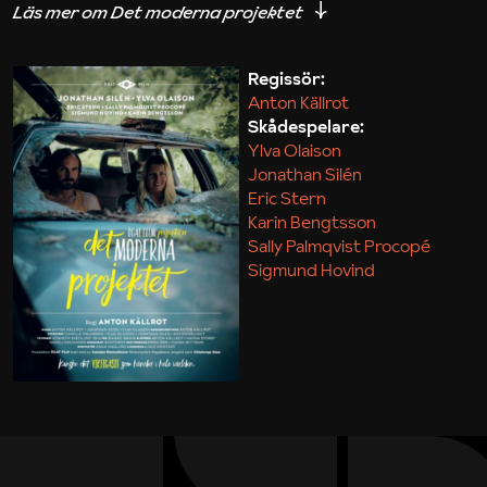
iakttagelser om hur svårt det kan vara att omsätta
teori till praktik.
Regissör:
Anton Källrot
Maja Kekonius
Skådespelare:
Ylva Olaison
Jonathan Silén
Eric Stern
Karin Bengtsson
Sally Palmqvist Procopé
Sigmund Hovind