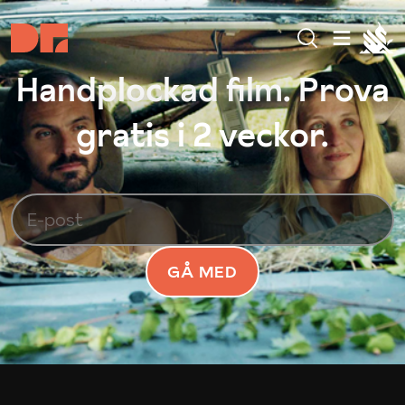
Handplockad film. Prova
gratis i 2 veckor.
GÅ MED