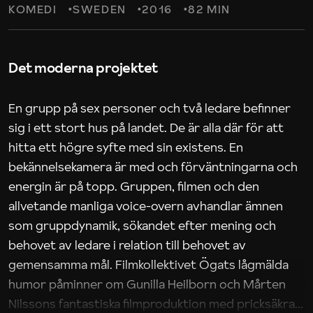
KOMEDI
SWEDEN
2016
82 MIN
Det moderna projektet
En grupp på sex personer och två ledare befinner
sig i ett stort hus på landet. De är alla där för att
hitta ett högre syfte med sin existens. En
bekännelsekamera är med och förväntningarna och
energin är på topp. Gruppen, filmen och den
allvetande manliga voice-overn avhandlar ämnen
som gruppdynamik, sökandet efter mening och
behovet av ledare i relation till behovet av
gemensamma mål. Filmkollektivet Ögats lågmälda
humor påminner om Gunilla Heilborn och Mårten
Nilssons fantastiska filmproduktion med pricksäkra