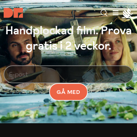
Handplockad film. Prova
gratis i 2 veckor.
GÅ MED