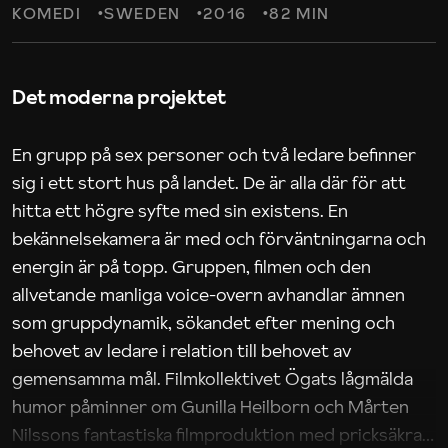
KOMEDI
SWEDEN
2016
82 MIN
Det moderna projektet
En grupp på sex personer och två ledare befinner
sig i ett stort hus på landet. De är alla där för att
hitta ett högre syfte med sin existens. En
bekännelsekamera är med och förväntningarna och
energin är på topp. Gruppen, filmen och den
allvetande manliga voice-overn avhandlar ämnen
som gruppdynamik, sökandet efter mening och
behovet av ledare i relation till behovet av
gemensamma mål. Filmkollektivet Ögats lågmälda
humor påminner om Gunilla Heilborn och Mårten
Nilssons fantastiska filmproduktion med pricksäkra