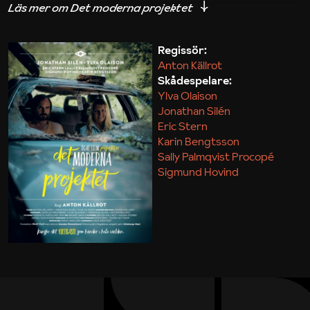
iakttagelser om hur svårt det kan vara att omsätta
teori till praktik.
Regissör:
Anton Källrot
Maja Kekonius
Skådespelare:
Ylva Olaison
Jonathan Silén
Eric Stern
Karin Bengtsson
Sally Palmqvist Procopé
Sigmund Hovind