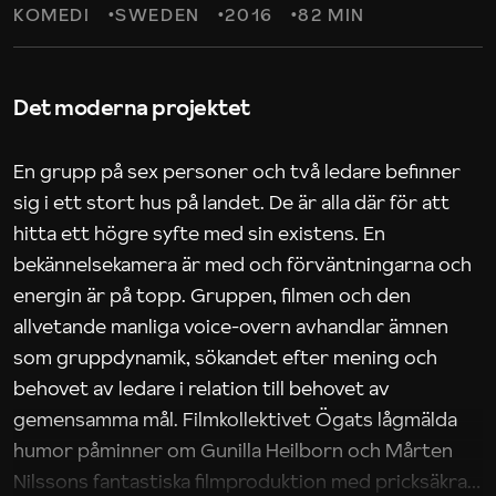
KOMEDI
SWEDEN
2016
82 MIN
Det moderna projektet
En grupp på sex personer och två ledare befinner
sig i ett stort hus på landet. De är alla där för att
hitta ett högre syfte med sin existens. En
bekännelsekamera är med och förväntningarna och
energin är på topp. Gruppen, filmen och den
allvetande manliga voice-overn avhandlar ämnen
som gruppdynamik, sökandet efter mening och
behovet av ledare i relation till behovet av
gemensamma mål. Filmkollektivet Ögats lågmälda
humor påminner om Gunilla Heilborn och Mårten
Nilssons fantastiska filmproduktion med pricksäkra