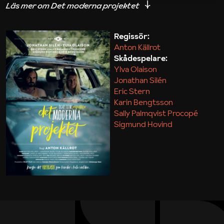
iakttagelser om hur svårt det kan vara att omsätta
teori till praktik.
Regissör:
Anton Källrot
Maja Kekonius
Skådespelare:
Ylva Olaison
Jonathan Silén
Eric Stern
Karin Bengtsson
Sally Palmqvist Procopé
Sigmund Hovind