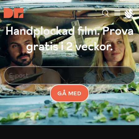
Handplockad film. Prova
gratis i 2 veckor.
GÅ MED