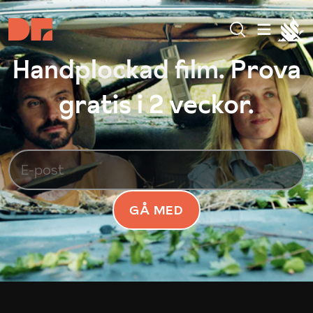
Handplockad film. Prova
gratis i 2 veckor.
GÅ MED