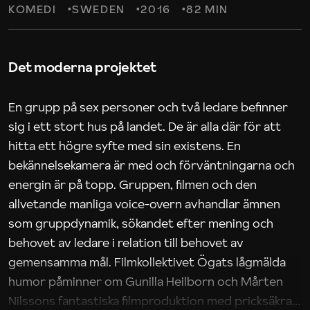
KOMEDI
SWEDEN
2016
82 MIN
Det moderna projektet
En grupp på sex personer och två ledare befinner
sig i ett stort hus på landet. De är alla där för att
hitta ett högre syfte med sin existens. En
bekännelsekamera är med och förväntningarna och
energin är på topp. Gruppen, filmen och den
allvetande manliga voice-overn avhandlar ämnen
som gruppdynamik, sökandet efter mening och
behovet av ledare i relation till behovet av
gemensamma mål. Filmkollektivet Ögats lågmälda
humor påminner om Gunilla Heilborn och Mårten
Nilssons fantastiska filmproduktion med pricksäkra