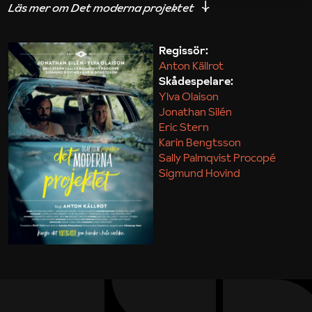
iakttagelser om hur svårt det kan vara att omsätta
teori till praktik.
Regissör:
Anton Källrot
Maja Kekonius
Skådespelare:
Ylva Olaison
Jonathan Silén
Eric Stern
Karin Bengtsson
Sally Palmqvist Procopé
Sigmund Hovind