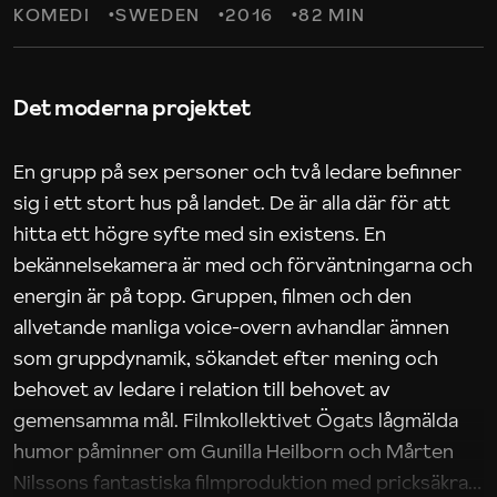
KOMEDI
SWEDEN
2016
82 MIN
Det moderna projektet
En grupp på sex personer och två ledare befinner
sig i ett stort hus på landet. De är alla där för att
hitta ett högre syfte med sin existens. En
bekännelsekamera är med och förväntningarna och
energin är på topp. Gruppen, filmen och den
allvetande manliga voice-overn avhandlar ämnen
som gruppdynamik, sökandet efter mening och
behovet av ledare i relation till behovet av
gemensamma mål. Filmkollektivet Ögats lågmälda
humor påminner om Gunilla Heilborn och Mårten
Nilssons fantastiska filmproduktion med pricksäkra