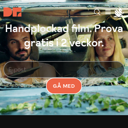
Handplockad film. Prova
gratis i 2 veckor.
GÅ MED