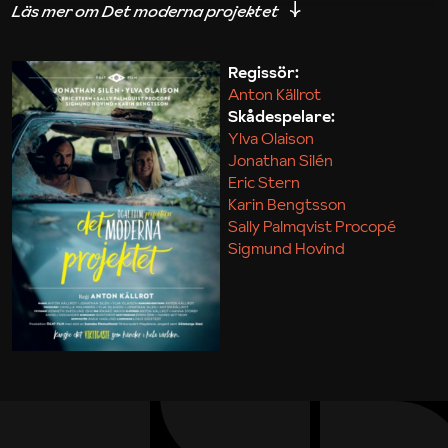
iakttagelser om hur svårt det kan vara att omsätta
teori till praktik.
Regissör:
Anton Källrot
Maja Kekonius
Skådespelare:
Ylva Olaison
Jonathan Silén
Eric Stern
Karin Bengtsson
Sally Palmqvist Procopé
Sigmund Hovind