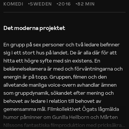
KOMEDI
SWEDEN
2016
82 MIN
Det moderna projektet
En grupp på sex personer och två ledare befinner
sig i ett stort hus på landet. De är alla där för att
hitta ett högre syfte med sin existens. En
bekännelsekamera är med och förväntningarna och
energin är på topp. Gruppen, filmen och den
allvetande manliga voice-overn avhandlar ämnen
som gruppdynamik, sökandet efter mening och
behovet av ledare i relation till behovet av
gemensamma mål. Filmkollektivet Ögats lågmälda
humor påminner om Gunilla Heilborn och Mårten
Nilssons fantastiska filmproduktion med pricksäkra