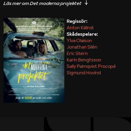
iakttagelser om hur svårt det kan vara att omsätta
teori till praktik.
Regissör:
Anton Källrot
Maja Kekonius
Skådespelare:
Ylva Olaison
Jonathan Silén
Eric Stern
Karin Bengtsson
Sally Palmqvist Procopé
Sigmund Hovind