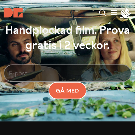
Handplockad film. Prova
gratis i 2 veckor.
GÅ MED