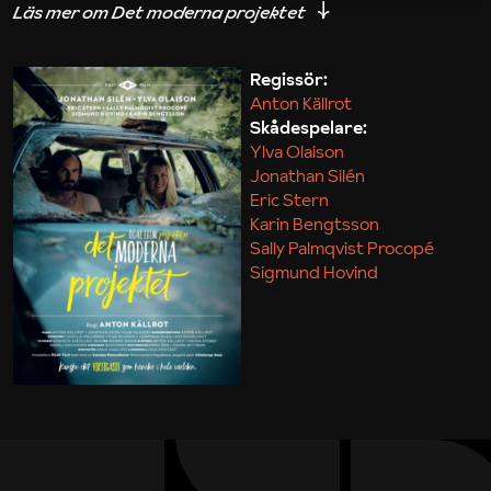
iakttagelser om hur svårt det kan vara att omsätta
teori till praktik.
Regissör:
Anton Källrot
Maja Kekonius
Skådespelare:
Ylva Olaison
Jonathan Silén
Eric Stern
Karin Bengtsson
Sally Palmqvist Procopé
Sigmund Hovind