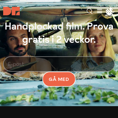
Handplockad film. Prova
gratis i 2 veckor.
GÅ MED