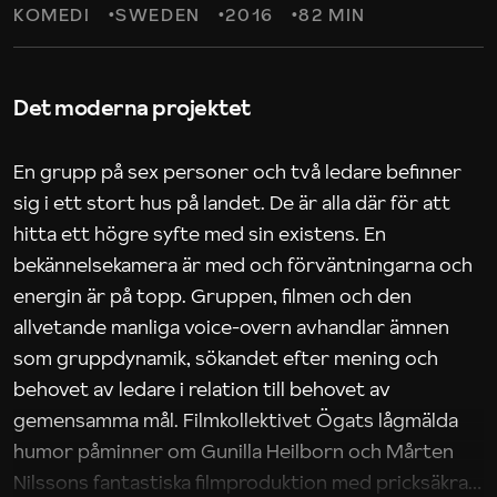
KOMEDI
SWEDEN
2016
82 MIN
Det moderna projektet
En grupp på sex personer och två ledare befinner
sig i ett stort hus på landet. De är alla där för att
hitta ett högre syfte med sin existens. En
bekännelsekamera är med och förväntningarna och
energin är på topp. Gruppen, filmen och den
allvetande manliga voice-overn avhandlar ämnen
som gruppdynamik, sökandet efter mening och
behovet av ledare i relation till behovet av
gemensamma mål. Filmkollektivet Ögats lågmälda
humor påminner om Gunilla Heilborn och Mårten
Nilssons fantastiska filmproduktion med pricksäkra