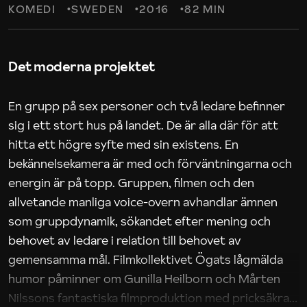
KOMEDI
SWEDEN
2016
82 MIN
Det moderna projektet
En grupp på sex personer och två ledare befinner
sig i ett stort hus på landet. De är alla där för att
hitta ett högre syfte med sin existens. En
bekännelsekamera är med och förväntningarna och
energin är på topp. Gruppen, filmen och den
allvetande manliga voice-overn avhandlar ämnen
som gruppdynamik, sökandet efter mening och
behovet av ledare i relation till behovet av
gemensamma mål. Filmkollektivet Ögats lågmälda
humor påminner om Gunilla Heilborn och Mårten
Nilssons fantastiska filmproduktion med pricksäkra