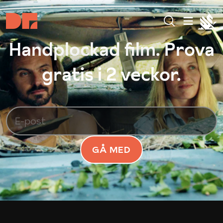
Handplockad film. Prova
gratis i 2 veckor.
GÅ MED