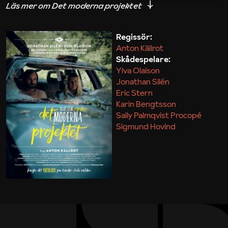
iakttagelser om hur svårt det kan vara att omsätta
teori till praktik.
Regissör:
Anton Källrot
Maja Kekonius
Skådespelare:
Ylva Olaison
Jonathan Silén
Eric Stern
Karin Bengtsson
Sally Palmqvist Procopé
Sigmund Hovind