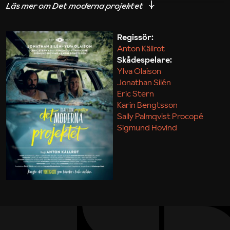
iakttagelser om hur svårt det kan vara att omsätta
teori till praktik.
Regissör:
Anton Källrot
Maja Kekonius
Skådespelare:
Ylva Olaison
Jonathan Silén
Eric Stern
Karin Bengtsson
Sally Palmqvist Procopé
Sigmund Hovind