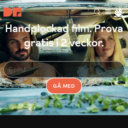
Handplockad film. Prova
gratis i 2 veckor.
GÅ MED