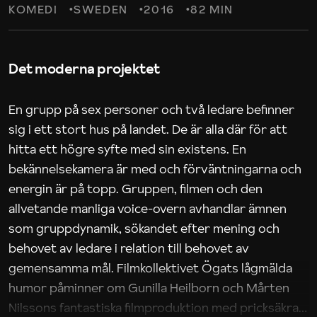
KOMEDI
SWEDEN
2016
82 MIN
Det moderna projektet
En grupp på sex personer och två ledare befinner
sig i ett stort hus på landet. De är alla där för att
hitta ett högre syfte med sin existens. En
bekännelsekamera är med och förväntningarna och
energin är på topp. Gruppen, filmen och den
allvetande manliga voice-overn avhandlar ämnen
som gruppdynamik, sökandet efter mening och
behovet av ledare i relation till behovet av
gemensamma mål. Filmkollektivet Ögats lågmälda
humor påminner om Gunilla Heilborn och Mårten
Nilssons fantastiska filmproduktion med pricksäkra