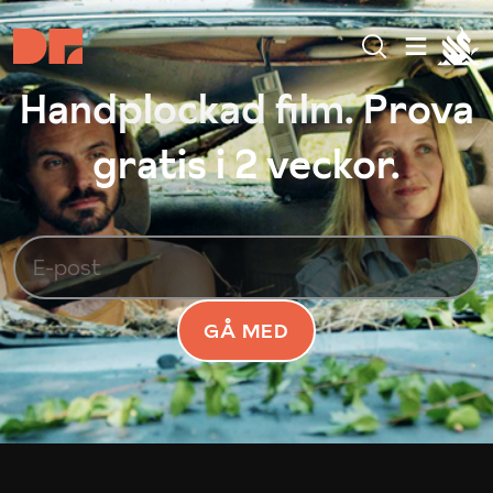
Handplockad film. Prova
gratis i 2 veckor.
GÅ MED