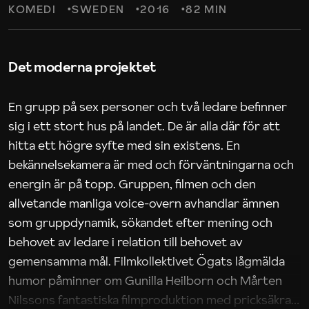
KOMEDI
SWEDEN
2016
82 MIN
Det moderna projektet
En grupp på sex personer och två ledare befinner
sig i ett stort hus på landet. De är alla där för att
hitta ett högre syfte med sin existens. En
bekännelsekamera är med och förväntningarna och
energin är på topp. Gruppen, filmen och den
allvetande manliga voice-overn avhandlar ämnen
som gruppdynamik, sökandet efter mening och
behovet av ledare i relation till behovet av
gemensamma mål. Filmkollektivet Ögats lågmälda
humor påminner om Gunilla Heilborn och Mårten
Nilssons fantastiska filmproduktion med pricksäkra