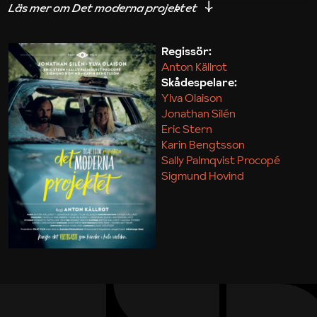
iakttagelser om hur svårt det kan vara att omsätta
teori till praktik.
Regissör:
Anton Källrot
Maja Kekonius
Skådespelare:
Ylva Olaison
Jonathan Silén
Eric Stern
Karin Bengtsson
Sally Palmqvist Procopé
Sigmund Hovind