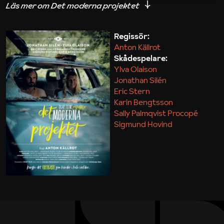
iakttagelser om hur svårt det kan vara att omsätta
teori till praktik.
Regissör:
Anton Källrot
Maja Kekonius
Skådespelare:
Ylva Olaison
Jonathan Silén
Eric Stern
Karin Bengtsson
Sally Palmqvist Procopé
Sigmund Hovind