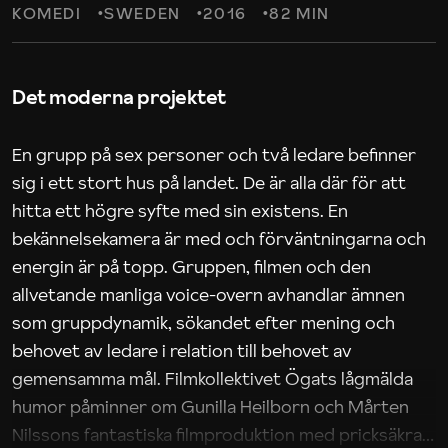
KOMEDI
SWEDEN
2016
82 MIN
Det moderna projektet
En grupp på sex personer och två ledare befinner
sig i ett stort hus på landet. De är alla där för att
hitta ett högre syfte med sin existens. En
bekännelsekamera är med och förväntningarna och
energin är på topp. Gruppen, filmen och den
allvetande manliga voice-overn avhandlar ämnen
som gruppdynamik, sökandet efter mening och
behovet av ledare i relation till behovet av
gemensamma mål. Filmkollektivet Ögats lågmälda
humor påminner om Gunilla Heilborn och Mårten
Nilssons fantastiska filmproduktion med pricksäkra