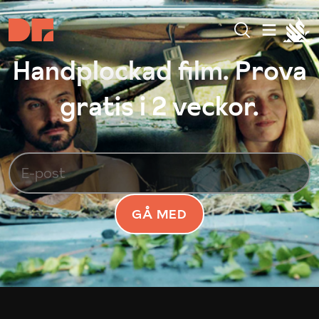
Handplockad film. Prova
gratis i 2 veckor.
GÅ MED