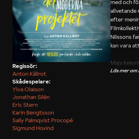
med och fö
allvetande
efter menin
Filmkollek
Nilssons fa
kan vara att
Maja Kekon
Regissör:
Anton Källrot
Skådespelare:
Ylva Olaison
Jonathan Silén
Eric Stern
Karin Bengtsson
Sally Palmqvist Procopé
Sigmund Hovind