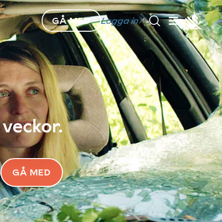
GÅ MED
Logga in
 veckor.
GÅ MED