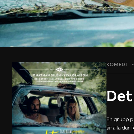
KOMEDI
Det
En grupp på
är alla där