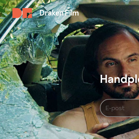
Draken Film
Handplo