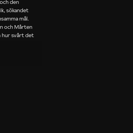
 och den
ik, sökandet
ensamma mål.
rn och Mårten
 hur svårt det