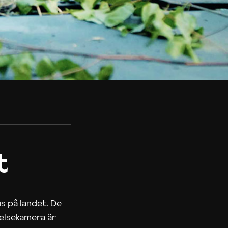
t
us på landet. De
nelsekamera är