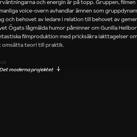
rväntningarna och energin är på topp. Gruppen, filmen
 manliga voice-overn avhandlar ämnen som gruppdynam
g och behovet av ledare i relation till behovet av gem
tivet Ögats lågmälda humor påminner om Gunilla Heilbo
ntastiska filmproduktion med pricksäkra iakttagelser om
 omsätta teori till praktik.
ius