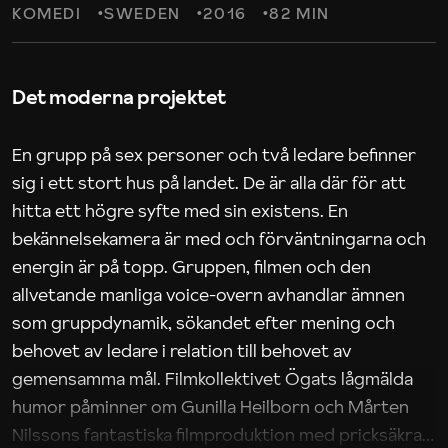
KOMEDI
SWEDEN
2016
82 MIN
Det moderna projektet
En grupp på sex personer och två ledare befinner
sig i ett stort hus på landet. De är alla där för att
hitta ett högre syfte med sin existens. En
bekännelsekamera är med och förväntningarna och
energin är på topp. Gruppen, filmen och den
allvetande manliga voice-overn avhandlar ämnen
som gruppdynamik, sökandet efter mening och
behovet av ledare i relation till behovet av
gemensamma mål. Filmkollektivet Ögats lågmälda
humor påminner om Gunilla Heilborn och Mårten
Nilssons fantastiska filmproduktion med pricksäkra