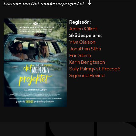
iakttagelser om hur svårt det kan vara att omsätta
teori till praktik.
Regissör:
Anton Källrot
Maja Kekonius
Skådespelare:
Ylva Olaison
Jonathan Silén
Eric Stern
Karin Bengtsson
Sally Palmqvist Procopé
Sigmund Hovind