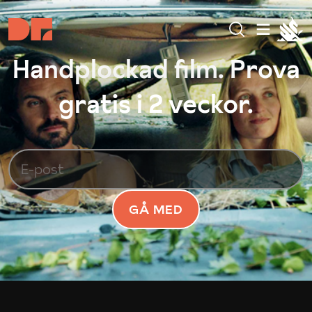
Handplockad film. Prova
gratis i 2 veckor.
GÅ MED