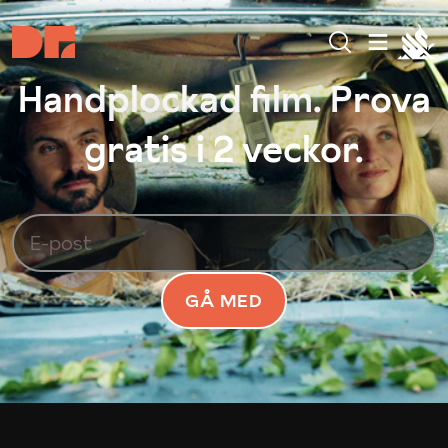
Handplockad film. Prova
gratis i 2 veckor.
GÅ MED