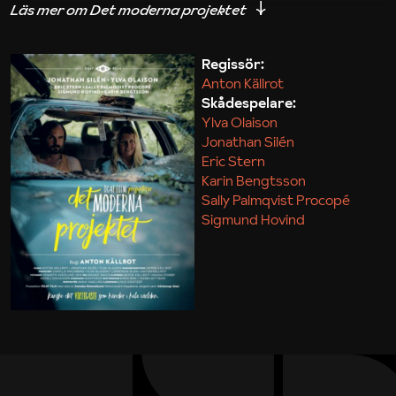
iakttagelser om hur svårt det kan vara att omsätta
teori till praktik.
Regissör:
Anton Källrot
Maja Kekonius
Skådespelare:
Ylva Olaison
Jonathan Silén
Eric Stern
Karin Bengtsson
Sally Palmqvist Procopé
Sigmund Hovind