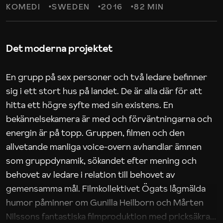
KOMEDI
SWEDEN
2016
82 MIN
Det moderna projektet
En grupp på sex personer och två ledare befinner
sig i ett stort hus på landet. De är alla där för att
hitta ett högre syfte med sin existens. En
bekännelsekamera är med och förväntningarna och
energin är på topp. Gruppen, filmen och den
allvetande manliga voice-overn avhandlar ämnen
som gruppdynamik, sökandet efter mening och
behovet av ledare i relation till behovet av
gemensamma mål. Filmkollektivet Ögats lågmälda
humor påminner om Gunilla Heilborn och Mårten
Nilssons fantastiska filmproduktion med pricksäkra