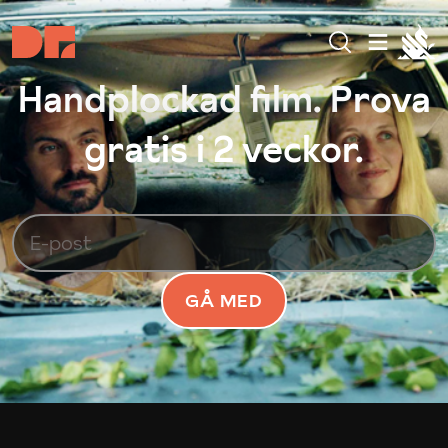
Handplockad film. Prova
gratis i 2 veckor.
GÅ MED