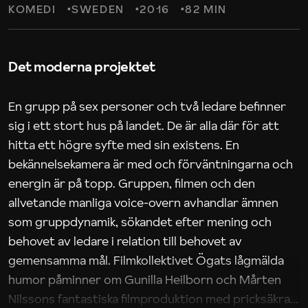
KOMEDI
SWEDEN
2016
82 MIN
Det moderna projektet
En grupp på sex personer och två ledare befinner
sig i ett stort hus på landet. De är alla där för att
hitta ett högre syfte med sin existens. En
bekännelsekamera är med och förväntningarna och
energin är på topp. Gruppen, filmen och den
allvetande manliga voice-overn avhandlar ämnen
som gruppdynamik, sökandet efter mening och
behovet av ledare i relation till behovet av
gemensamma mål. Filmkollektivet Ögats lågmälda
humor påminner om Gunilla Heilborn och Mårten
Nilssons fantastiska filmproduktion med pricksäkra