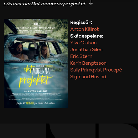
iakttagelser om hur svårt det kan vara att omsätta
teori till praktik.
Regissör:
Anton Källrot
Maja Kekonius
Skådespelare:
Ylva Olaison
Jonathan Silén
Eric Stern
Karin Bengtsson
Sally Palmqvist Procopé
Sigmund Hovind