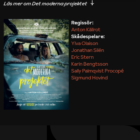
iakttagelser om hur svårt det kan vara att omsätta
teori till praktik.
Regissör:
Anton Källrot
Maja Kekonius
Skådespelare:
Ylva Olaison
Jonathan Silén
Eric Stern
Karin Bengtsson
Sally Palmqvist Procopé
Sigmund Hovind