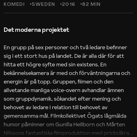
KOMEDI
SWEDEN
2016
82 MIN
Det moderna projektet
En grupp på sex personer och två ledare befinner
sig i ett stort hus på landet. De är alla där för att
hitta ett högre syfte med sin existens. En
bekännelsekamera är med och förväntningarna och
energin är på topp. Gruppen, filmen och den
allvetande manliga voice-overn avhandlar ämnen
som gruppdynamik, sökandet efter mening och
behovet av ledare i relation till behovet av
gemensamma mål. Filmkollektivet Ögats lågmälda
humor påminner om Gunilla Heilborn och Mårten
Nilssons fantastiska filmproduktion med pricksäkra