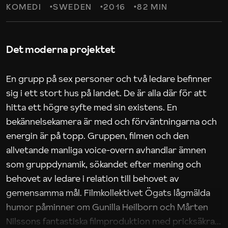
KOMEDI
SWEDEN
2016
82 MIN
Det moderna projektet
En grupp på sex personer och två ledare befinner
sig i ett stort hus på landet. De är alla där för att
hitta ett högre syfte med sin existens. En
bekännelsekamera är med och förväntningarna och
energin är på topp. Gruppen, filmen och den
allvetande manliga voice-overn avhandlar ämnen
som gruppdynamik, sökandet efter mening och
behovet av ledare i relation till behovet av
gemensamma mål. Filmkollektivet Ögats lågmälda
humor påminner om Gunilla Heilborn och Mårten
Nilssons fantastiska filmproduktion med pricksäkra