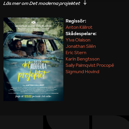
iakttagelser om hur svårt det kan vara att omsätta
teori till praktik.
Regissör:
Anton Källrot
Maja Kekonius
Skådespelare:
Ylva Olaison
Jonathan Silén
Eric Stern
Karin Bengtsson
Sally Palmqvist Procopé
Sigmund Hovind