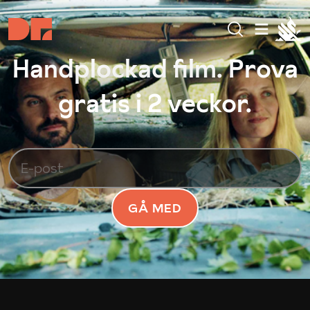
Handplockad film. Prova
gratis i 2 veckor.
GÅ MED