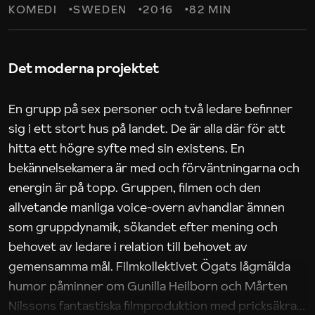
KOMEDI
SWEDEN
2016
82 MIN
Det moderna projektet
En grupp på sex personer och två ledare befinner
sig i ett stort hus på landet. De är alla där för att
hitta ett högre syfte med sin existens. En
bekännelsekamera är med och förväntningarna och
energin är på topp. Gruppen, filmen och den
allvetande manliga voice-overn avhandlar ämnen
som gruppdynamik, sökandet efter mening och
behovet av ledare i relation till behovet av
gemensamma mål. Filmkollektivet Ögats lågmälda
humor påminner om Gunilla Heilborn och Mårten
Nilssons fantastiska filmproduktion med pricksäkra