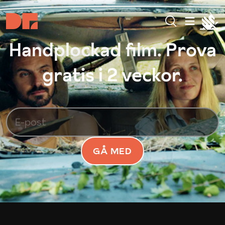
Handplockad film. Prova
gratis i 2 veckor.
GÅ MED