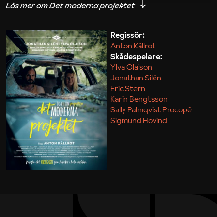
iakttagelser om hur svårt det kan vara att omsätta
teori till praktik.
Regissör:
Anton Källrot
Maja Kekonius
Skådespelare:
Ylva Olaison
Jonathan Silén
Eric Stern
Karin Bengtsson
Sally Palmqvist Procopé
Sigmund Hovind